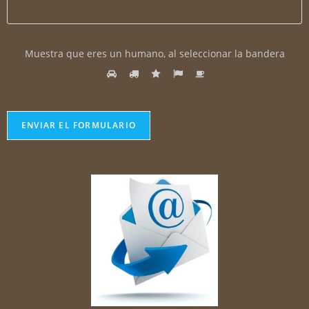
M
Muestra que eres un humano, al seleccionar
la bandera
u
1
2
3
4
5
e
s
t
r
a
q
u
e
e
r
e
s
u