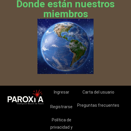
Donde están nuestros
n
h
miembros
u
m
a
n
o
,
a
l
s
e
l
Ingresar
Carta del usuario
e
c
Preguntas frecuentes
Registrarse
c
i
Política de
o
privacidad y