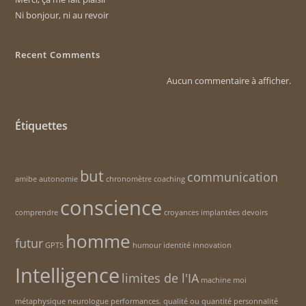
Ni bonjour, ni au revoir
Recent Comments
Aucun commentaire à afficher.
Étiquettes
but
communication
amibe
autonomie
chronomètre
coaching
conscience
comprendre
croyances implantées
devoirs
homme
futur
GPT5
humour
identité
innovation
Intelligence
limites de l'IA
machine
moi
métaphysique
neurologue
performances. qualité ou quantité
personnalité