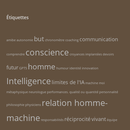
Étiquettes
but
communication
amibe
autonomie
chronomètre
coaching
conscience
comprendre
croyances implantées
devoirs
homme
futur
GPT5
humour
identité
innovation
Intelligence
limites de l'IA
machine
moi
métaphysique
neurologue
performances. qualité ou quantité
personnalité
relation homme-
philosophie
physiciens
machine
réciprocité
vivant
responsabilités
équipe