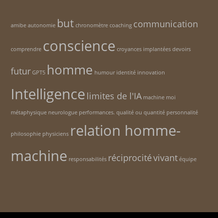
but
communication
amibe
autonomie
chronomètre
coaching
conscience
comprendre
croyances implantées
devoirs
homme
futur
GPT5
humour
identité
innovation
Intelligence
limites de l'IA
machine
moi
métaphysique
neurologue
performances. qualité ou quantité
personnalité
relation homme-
philosophie
physiciens
machine
réciprocité
vivant
responsabilités
équipe