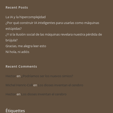
Recent Posts
La IA y la hipercomplejidad
¿Por qué construir IA inteligentes para usarlas como máquinas
estúpidas?
¿Y si la ilusión social de las máquinas revelara nuestra pérdida de
brújula?
Gracias, me alegra leer esto
Ni hola, ni adiós
Recent Comments
Hector
en
¿Podríamos ser los nuevos simios?
Michel Henric-Coll
en
Los dioses inventan el cerebro
Hector
en
Los dioses inventan el cerebro
Étiquettes