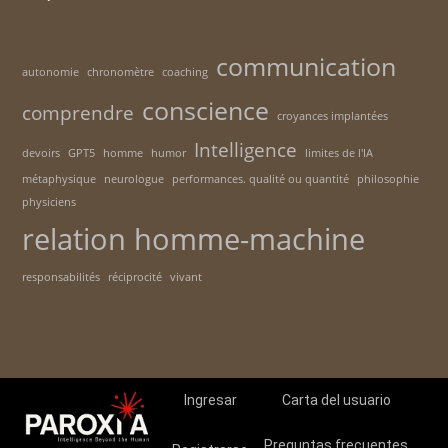
communication
autonomie
chronomètre
coaching
conscience
comprendre
croyances implantées
Intelligence
devoirs
GPT5
homme
humor
limites de l'IA
métaphysique
neurologue
performances. qualité ou quantité
philosophie
physiciens
relation homme-machine
responsabilités
réciprocité
vivant
Ingresar
Carta del usuario
Preguntas frecuentes