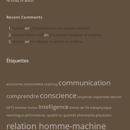
Ni hola, ni adiós
Recent Comments
Hector
en
¿Podríamos ser los nuevos simios?
Michel Henric-Coll
en
Los dioses inventan el cerebro
Hector
en
Los dioses inventan el cerebro
Étiquettes
communication
autonomie
chronomètre
coaching
conscience
comprendre
croyances implantées
devoirs
Intelligence
GPT5
homme
humor
limites de l'IA
métaphysique
neurologue
performances. qualité ou quantité
philosophie
physiciens
relation homme-machine