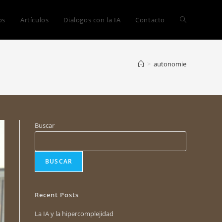
os
Artículos
Dialogos con la IA
Contacto
>
autonomie
Buscar
BUSCAR
Recent Posts
La IA y la hipercomplejidad