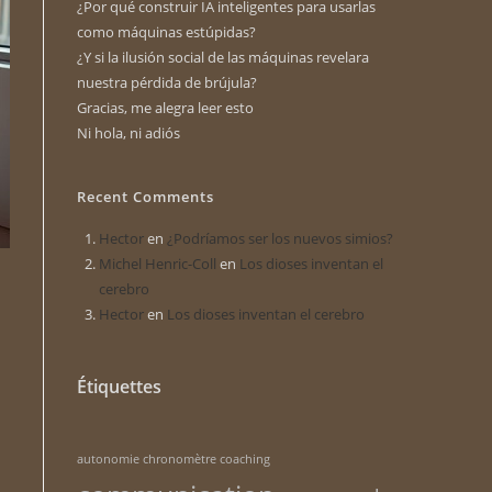
¿Por qué construir IA inteligentes para usarlas
como máquinas estúpidas?
¿Y si la ilusión social de las máquinas revelara
nuestra pérdida de brújula?
Gracias, me alegra leer esto
Ni hola, ni adiós
Recent Comments
Hector
en
¿Podríamos ser los nuevos simios?
Michel Henric-Coll
en
Los dioses inventan el
cerebro
Hector
en
Los dioses inventan el cerebro
Étiquettes
n
autonomie
chronomètre
coaching