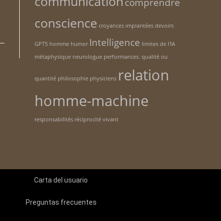
communication
comprendre
conscience
croyances implantées
devoirs
Intelligence
GPT5
homme
humor
limites de l'IA
métaphysique
neurologue
performances. qualité ou
relation
quantité
philosophie
physiciens
homme-machine
responsabilités
réciprocité
vivant
Carta del usuario
Preguntas frecuentes