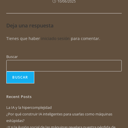
10/06/2025
Deja una respuesta
Tienes que haber
iniciado sesión
para comentar.
Buscar
BUSCAR
Recent Posts
La IA y la hipercomplejidad
¿Por qué construir IA inteligentes para usarlas como máquinas
estúpidas?
¿Y si la ilusión social de las máquinas revelara nuestra pérdida de