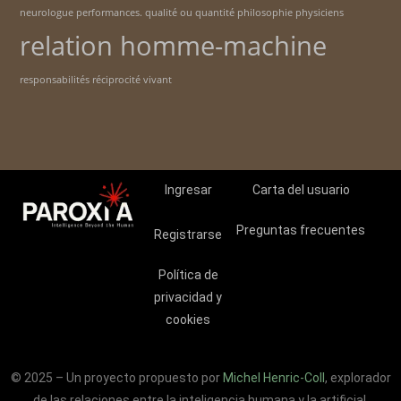
neurologue
performances. qualité ou quantité
philosophie
physiciens
relation homme-machine
responsabilités
réciprocité
vivant
Ingresar
Carta del usuario
Preguntas frecuentes
Registrarse
Política de
privacidad y
cookies
© 2025 – Un proyecto propuesto por
Michel Henric-Coll
, explorador
de las relaciones entre la inteligencia humana y la artificial.