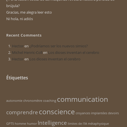
brújula?
Gracias, me alegra leer esto
Ni hola, ni adiós
Recent Comments
Hector
en
¿Podríamos ser los nuevos simios?
Michel Henric-Coll
en
Los dioses inventan el cerebro
Hector
en
Los dioses inventan el cerebro
Étiquettes
communication
autonomie
chronomètre
coaching
conscience
comprendre
croyances implantées
devoirs
Intelligence
GPT5
homme
humor
limites de l'IA
métaphysique