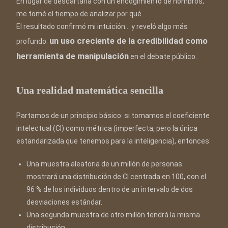
En lugar de descartarla con un encogimiento de hombros,
me tomé el tiempo de analizar por qué.
El resultado confirmó mi intuición… y reveló algo más
un uso creciente de la credibilidad como
profundo:
herramienta de manipulación
en el debate público.
Una realidad matemática sencilla
Partamos de un principio básico: si tomamos el coeficiente
intelectual (CI) como métrica (imperfecta, pero la única
estandarizada que tenemos para la inteligencia), entonces:
Una muestra aleatoria de un millón de personas
mostrará una distribución de CI centrada en 100, con el
96 % de los individuos dentro de un intervalo de dos
desviaciones estándar.
Una segunda muestra de otro millón tendrá la misma
distribución.